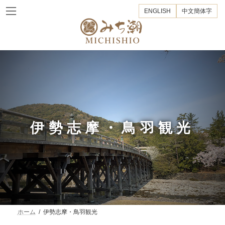
コ
ナ
ENGLISH
中文簡体字
ン
ビ
テ
ゲ
ン
ー
ツ
シ
へ
ョ
ス
ン
キ
に
ッ
移
プ
動
伊勢志摩・鳥羽観光
ホーム
伊勢志摩・鳥羽観光