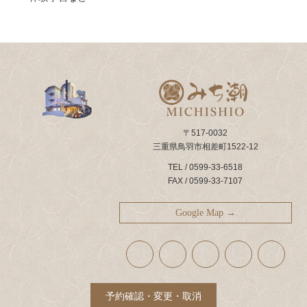
〒517-0032
三重県鳥羽市相差町1522-12
TEL / 0599-33-6518
FAX / 0599-33-7107
Google Map →
ア
ア
ア
ア
ア
イ
イ
イ
イ
イ
コ
コ
コ
コ
コ
ン
ン
ン
ン
ン
リ
リ
リ
リ
リ
ン
ン
ン
ン
ン
ク
ク
ク
ク
ク
予約確認・変更・取消