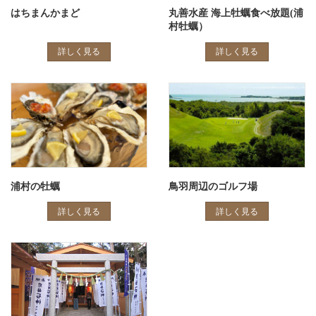
はちまんかまど
丸善水産 海上牡蠣食べ放題(浦
村牡蠣）
詳しく見る
詳しく見る
浦村の牡蠣
鳥羽周辺のゴルフ場
詳しく見る
詳しく見る