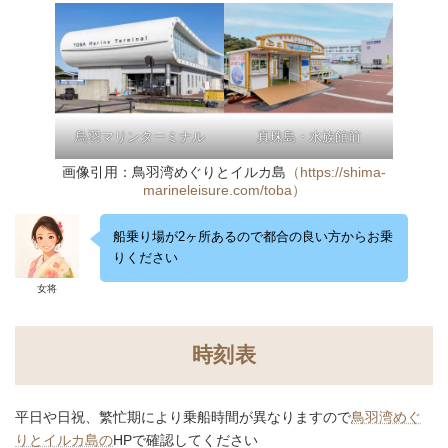
鳥羽マリンターミナル
真珠島・水族館前
画像引用：鳥羽湾めぐりとイルカ島
（https://shima-
marineleisure.com/toba）
船乗り場が2ヶ所あるので都合の良い方からお乗
りください
女将
時刻表
平日や日祝、繁忙期により乗船時間が異なりますので
鳥羽湾めぐ
りとイルカ島の
HPで確認してください