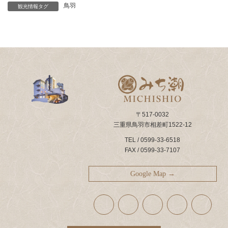
鳥羽
観光情報タグ
〒517-0032
三重県鳥羽市相差町1522-12
TEL / 0599-33-6518
FAX / 0599-33-7107
Google Map →
ア
ア
ア
ア
ア
イ
イ
イ
イ
イ
コ
コ
コ
コ
コ
ン
ン
ン
ン
ン
リ
リ
リ
リ
リ
ン
ン
ン
ン
ン