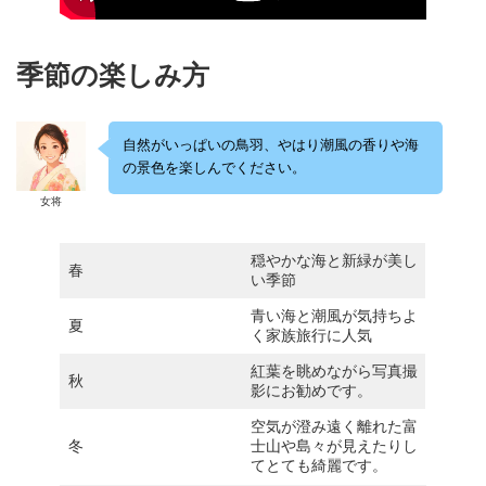
季節の楽しみ方
自然がいっぱいの鳥羽、やはり潮風の香りや海
の景色を楽しんでください。
女将
穏やかな海と新緑が美し
春
い季節
青い海と潮風が気持ちよ
夏
く家族旅行に人気
紅葉を眺めながら写真撮
秋
影にお勧めです。
空気が澄み遠く離れた富
冬
士山や島々が見えたりし
てとても綺麗です。