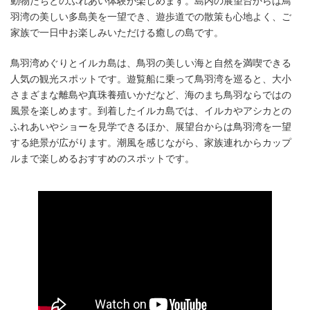
動物たちとのふれあい体験が楽しめます。島内の展望台からは鳥
羽湾の美しい多島美を一望でき、遊歩道での散策も心地よく、ご
家族で一日中お楽しみいただける癒しの島です。
鳥羽湾めぐりとイルカ島は、鳥羽の美しい海と自然を満喫できる
人気の観光スポットです。遊覧船に乗って鳥羽湾を巡ると、大小
さまざまな離島や真珠養殖いかだなど、海のまち鳥羽ならではの
風景を楽しめます。到着したイルカ島では、イルカやアシカとの
ふれあいやショーを見学できるほか、展望台からは鳥羽湾を一望
する絶景が広がります。潮風を感じながら、家族連れからカップ
ルまで楽しめるおすすめのスポットです。