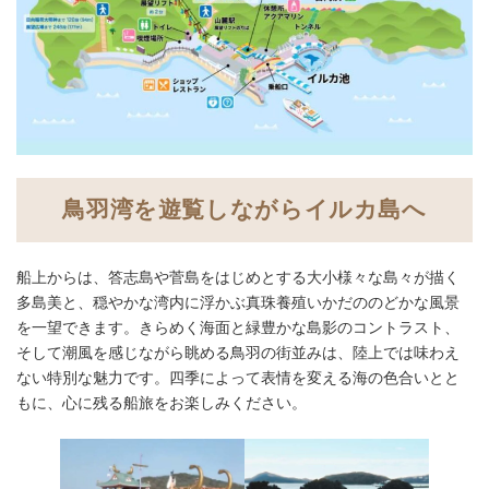
鳥羽湾を遊覧しながらイルカ島へ
船上からは、答志島や菅島をはじめとする大小様々な島々が描く
多島美と、穏やかな湾内に浮かぶ真珠養殖いかだののどかな風景
を一望できます。きらめく海面と緑豊かな島影のコントラスト、
そして潮風を感じながら眺める鳥羽の街並みは、陸上では味わえ
ない特別な魅力です。四季によって表情を変える海の色合いとと
もに、心に残る船旅をお楽しみください。