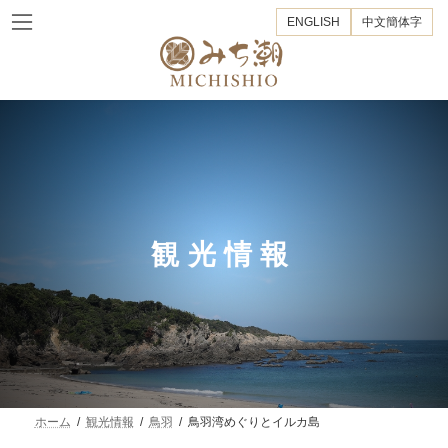
コ
ナ
ENGLISH
中文簡体字
ン
ビ
テ
ゲ
ン
ー
ツ
シ
へ
ョ
ス
ン
キ
に
ッ
移
プ
動
観光情報
ホーム
観光情報
鳥羽
鳥羽湾めぐりとイルカ島