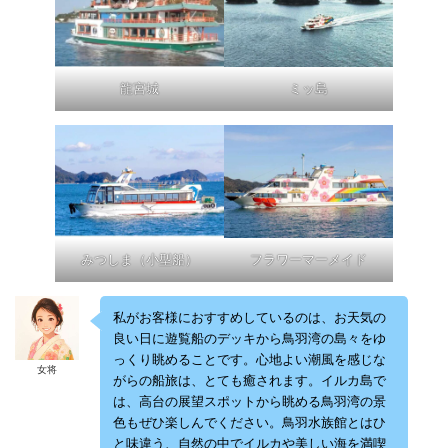
龍宮城
ミッ島
みつしま（小型船）
フラワーマーメイド
私がお客様におすすめしているのは、お天気の
良い日に遊覧船のデッキから鳥羽湾の島々をゆ
っくり眺めることです。心地よい潮風を感じな
女将
がらの船旅は、とても癒されます。イルカ島で
は、高台の展望スポットから眺める鳥羽湾の景
色もぜひ楽しんでください。鳥羽水族館とはひ
と味違う、自然の中でイルカや美しい海を満喫