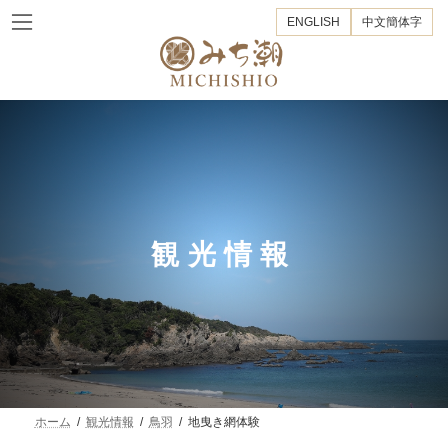
コ
ナ
ENGLISH
中文簡体字
ン
ビ
テ
ゲ
ン
ー
ツ
シ
へ
ョ
ス
ン
キ
に
ッ
移
プ
動
観光情報
ホーム
観光情報
鳥羽
地曳き網体験