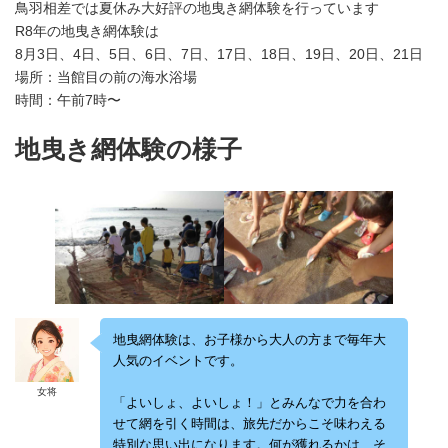
鳥羽相差では夏休み大好評の地曳き網体験を行っています
R8年の地曳き網体験は
8月3日、4日、5日、6日、7日、17日、18日、19日、20日、21日
場所：当館目の前の海水浴場
時間：午前7時〜
地曳き網体験の様子
地曳網体験は、お子様から大人の方まで毎年大
人気のイベントです。
女将
「よいしょ、よいしょ！」とみんなで力を合わ
せて網を引く時間は、旅先だからこそ味わえる
特別な思い出になります。何が獲れるかは、そ