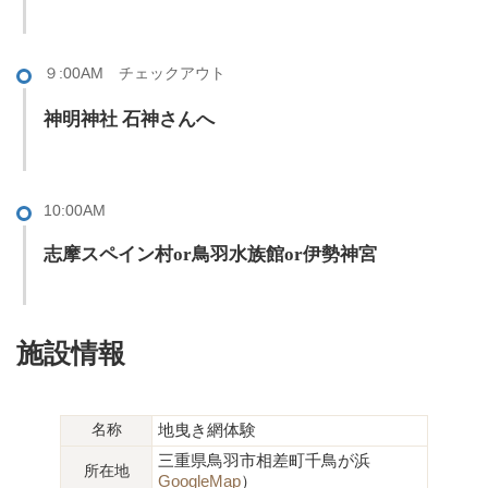
９:00AM チェックアウト
神明神社 石神さんへ
10:00AM
志摩スペイン村or鳥羽水族館or伊勢神宮
施設情報
名称
地曳き網体験
三重県鳥羽市相差町千鳥が浜
所在地
GoogleMap
）