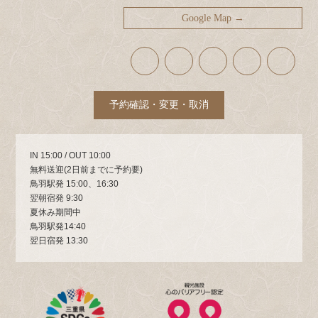
Google Map →
ア
ア
ア
ア
ア
イ
イ
イ
イ
イ
コ
コ
コ
コ
コ
ン
ン
ン
ン
ン
リ
リ
リ
リ
リ
ン
ン
ン
ン
ン
ク
ク
ク
ク
ク
予約確認・変更・取消
IN 15:00 / OUT 10:00
無料送迎(2日前までに予約要)
鳥羽駅発 15:00、16:30
翌朝宿発 9:30
夏休み期間中
鳥羽駅発14:40
翌日宿発 13:30