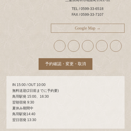
TEL / 0599-33-6518
FAX / 0599-33-7107
Google Map →
ア
ア
ア
ア
ア
イ
イ
イ
イ
イ
コ
コ
コ
コ
コ
ン
ン
ン
ン
ン
リ
リ
リ
リ
リ
ン
ン
ン
ン
ン
ク
ク
ク
ク
ク
予約確認・変更・取消
IN 15:00 / OUT 10:00
無料送迎(2日前までに予約要)
鳥羽駅発 15:00、16:30
翌朝宿発 9:30
夏休み期間中
鳥羽駅発14:40
翌日宿発 13:30