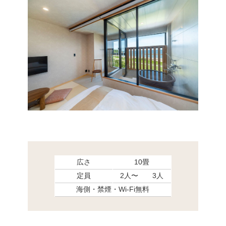
広さ
10畳
定員
2人〜 3人
海側・禁煙・Wi-Fi無料