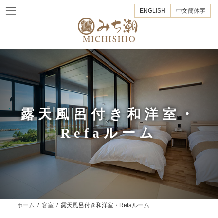
コ
ナ
ENGLISH
中文簡体字
ン
ビ
テ
ゲ
ン
ー
ツ
シ
へ
ョ
ス
ン
キ
に
ッ
移
プ
動
露天風呂付き和洋室・
Refaルーム
ホーム
客室
露天風呂付き和洋室・Refaルーム