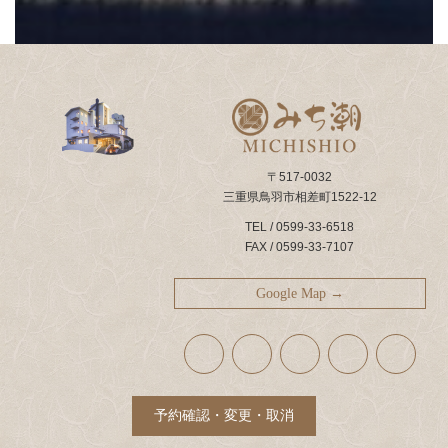
〒517-0032
三重県鳥羽市相差町1522-12
TEL / 0599-33-6518
FAX / 0599-33-7107
Google Map →
ア
ア
ア
ア
ア
イ
イ
イ
イ
イ
コ
コ
コ
コ
コ
ン
ン
ン
ン
ン
リ
リ
リ
リ
リ
ン
ン
ン
ン
ン
ク
ク
ク
ク
ク
予約確認・変更・取消