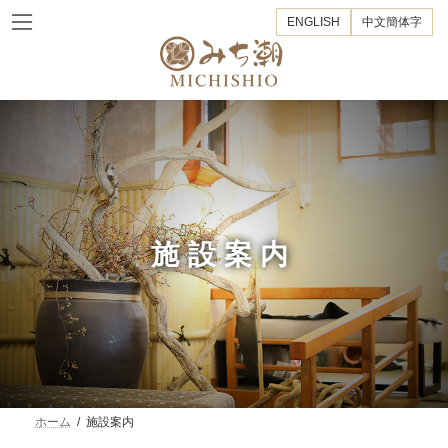
コ
ナ
ENGLISH
中文簡体字
ン
ビ
テ
ゲ
ン
ー
ツ
シ
へ
ョ
ス
ン
キ
に
ッ
移
プ
動
施設案内
ホーム
施設案内