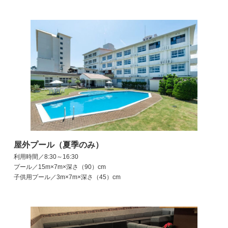
屋外プール（夏季のみ）
利用時間／8:30～16:30
プール／15m×7m×深さ（90）cm
子供用プール／3m×7m×深さ（45）cm