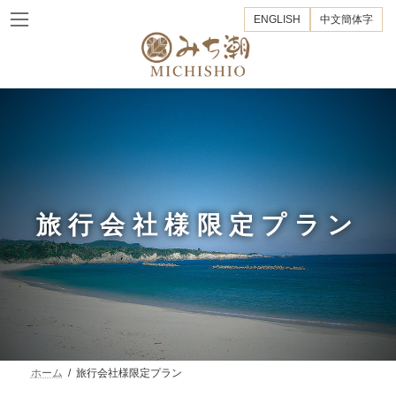
コ
ナ
ENGLISH
中文簡体字
ン
ビ
テ
ゲ
ン
ー
ツ
シ
へ
ョ
ス
ン
キ
に
ッ
移
プ
動
旅行会社様限定プラン
ホーム
旅行会社様限定プラン