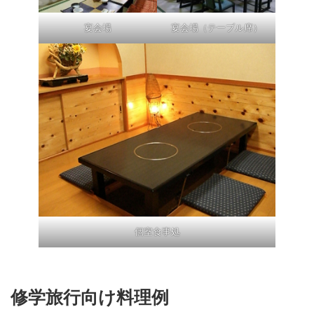
宴会場
宴会場（テーブル席）
個室食事処
修学旅行向け料理例