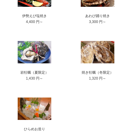
伊勢えび塩焼き
あわび踊り焼き
4,400 円～
3,300 円～
岩牡蠣（夏限定）
焼き牡蠣（冬限定）
1,430 円～
1,320 円～
ひらめお造り