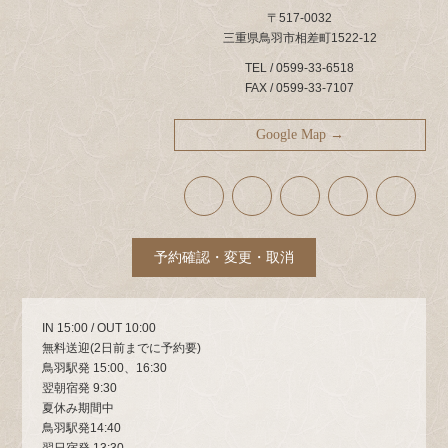
〒517-0032
三重県鳥羽市相差町1522-12
TEL / 0599-33-6518
FAX / 0599-33-7107
Google Map →
ア
ア
ア
ア
ア
イ
イ
イ
イ
イ
コ
コ
コ
コ
コ
ン
ン
ン
ン
ン
リ
リ
リ
リ
リ
ン
ン
ン
ン
ン
ク
ク
ク
ク
ク
予約確認・変更・取消
IN 15:00 / OUT 10:00
無料送迎(2日前までに予約要)
鳥羽駅発 15:00、16:30
翌朝宿発 9:30
夏休み期間中
鳥羽駅発14:40