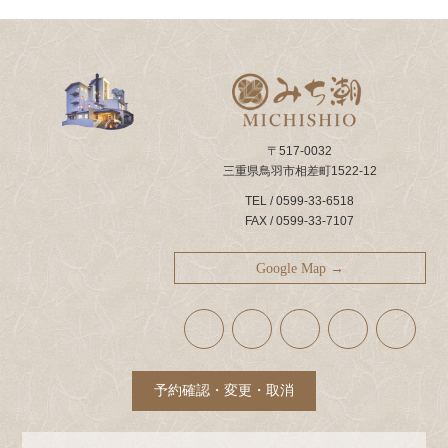
〒517-0032
三重県鳥羽市相差町1522-12
TEL / 0599-33-6518
FAX / 0599-33-7107
Google Map →
ア
ア
ア
ア
ア
イ
イ
イ
イ
イ
コ
コ
コ
コ
コ
ン
ン
ン
ン
ン
リ
リ
リ
リ
リ
ン
ン
ン
ン
ン
ク
ク
ク
ク
ク
予約確認・変更・取消