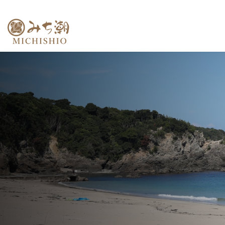
コ
ナ
ン
ビ
テ
ゲ
ン
ー
ツ
シ
へ
ョ
ス
ン
キ
に
ッ
移
プ
動