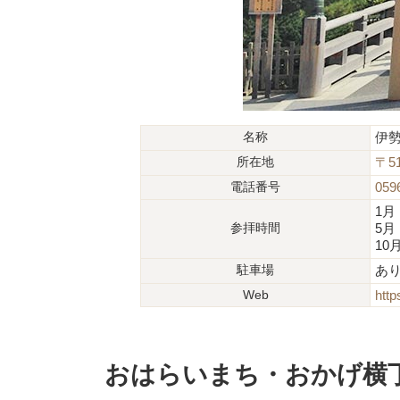
名称
伊
所在地
〒5
電話番号
059
1月
参拝時間
5月
10
駐車場
あ
Web
http
おはらいまち・おかげ横