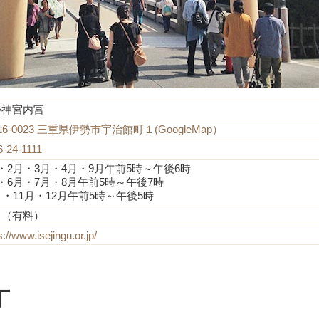
勢神宮内宮
16-0023 三重県伊勢市宇治館町１(GoogleMap）
6-24-1111
・2月・3月・4月・9月午前5時～午後6時
・6月・7月・8月午前5時～午後7時
月・11月・12月午前5時～午後5時
り（有料）
s://www.isejingu.or.jp/
丁