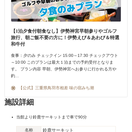
【1泊夕食付朝食なし】伊勢神宮早朝参りやゴルフ
旅行、朝ご飯不要の方に！伊勢えび＆あわび＆特選
和牛付
食事：夕のみ チェックイン 15:00～17:30 チェックアウト
～10:00 このプランは最大１泊までの予約受付となりま
す。 プラン内容 早朝、伊勢神宮へお参りに行かれる方や
釣…
【公式】三重県鳥羽市相差 味の宿みち潮
施設詳細
当館より鈴鹿サーキットまで車で90分
名称
鈴鹿サーキット