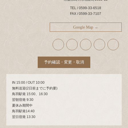
TEL / 0599-33-6518
FAX / 0599-33-7107
Google Map →
ア
ア
ア
ア
ア
イ
イ
イ
イ
イ
コ
コ
コ
コ
コ
ン
ン
ン
ン
ン
リ
リ
リ
リ
リ
ン
ン
ン
ン
ン
ク
ク
ク
ク
ク
予約確認・変更・取消
IN 15:00 / OUT 10:00
無料送迎(2日前までに予約要)
鳥羽駅発 15:00、16:30
翌朝宿発 9:30
夏休み期間中
鳥羽駅発14:40
翌日宿発 13:30