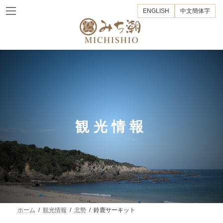
コ
ナ
ENGLISH
中文簡体字
ン
ビ
テ
ゲ
ン
ー
ツ
シ
へ
ョ
ス
ン
キ
に
ッ
移
プ
動
観光情報
ホーム
観光情報
北勢
鈴鹿サーキット