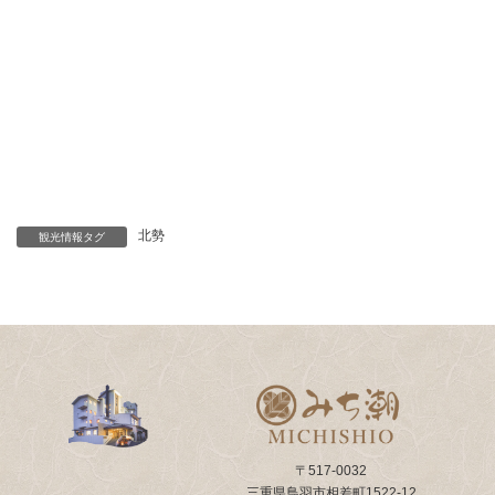
北勢
観光情報タグ
〒517-0032
三重県鳥羽市相差町1522-12