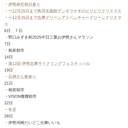
・
伊勢神宮朔日参り
・
〜12月25日まで鳥羽水族館デンキウナギのピリピリクリスマス
・
〜12月25日まで志摩グリーンアドベンチャーグリーンクリスマ
ス
6日、７日
・野口みずき杯2025中日三重お伊勢さんマラソン
7日
・相差朝市
14日
・
第12回 伊勢志摩サイクリングフェスティバル
19日
・
石神さん夜参り
21日
・相差朝市
・VISON燦燦朝市
22日
・
冬至
28日
・伊勢河崎だいどこ仕舞いいち