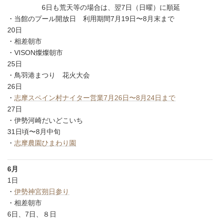
6日も荒天等の場合は、翌7日（日曜）に順延
・当館のプール開放日 利用期間7月19日〜8月末まで
20日
・相差朝市
・VISON燦燦朝市
25日
・鳥羽港まつり 花火大会
26日
・
志摩スペイン村ナイター営業7月26日〜8月24日まで
27日
・伊勢河崎だいどこいち
31日頃〜8月中旬
・
志摩農園ひまわり園
6月
1日
・
伊勢神宮朔日参り
・相差朝市
6日、7日、８日