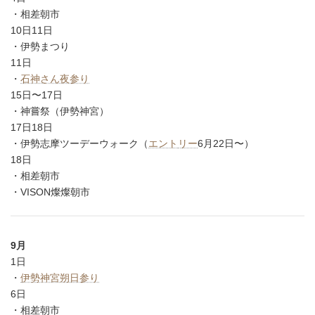
・相差朝市
10日11日
・伊勢まつり
11日
・
石神さん夜参り
15日〜17日
・神嘗祭（伊勢神宮）
17日18日
・伊勢志摩ツーデーウォーク（
エント
リー
6月22日〜）
18日
・相差朝市
・VISON燦燦朝市
9月
1日
・
伊勢神宮朔日参り
6日
・相差朝市