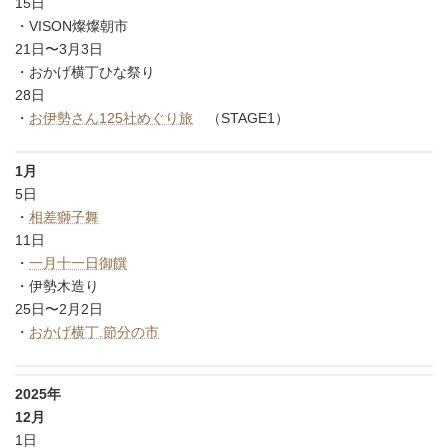
15日
・VISON燦燦朝市
21日〜3月3日
・おかげ横丁ひな祭り
28日
・
お伊勢さん125社めぐり旅
（STAGE1）
1月
5日
・
相差獅子舞
11日
・
一月十一日御饌
・伊勢木造り
25日〜2月2日
・
おかげ横丁.節分の市
2025年
12月
1日