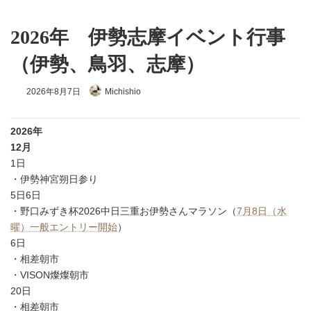
2026年 伊勢志摩イベント行事
（伊勢、鳥羽、志摩）
最
2026年8月7日
Michishio
終
更
新
2026年
日
時
12月
:
1日
・伊勢神宮朔日参り
5日6日
・野口みずき杯2026中日三重お伊勢さんマラソン（
7月8日（水
曜）一般エントリー開始
）
6日
・相差朝市
・VISON燦燦朝市
20日
・相差朝市