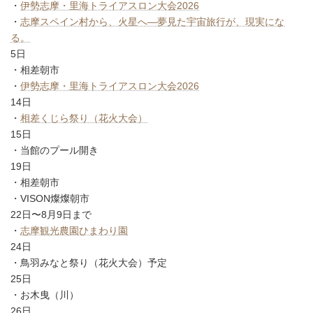
・
伊勢志摩・里海トライアスロン大会2026
・
志摩スペイン村から、火星へ―夢見た宇宙旅行が、現実にな
る。
5日
・相差朝市
・
伊勢志摩・里海トライアスロン大会2026
14日
・
相差くじら祭り（花火大会）
15日
・当館のプール開き
19日
・相差朝市
・VISON燦燦朝市
22日〜8月9日まで
・
志摩観光農園ひまわり園
24日
・鳥羽みなと祭り（花火大会）予定
25日
・お木曳（川）
26日