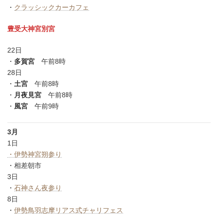
・
クラッシックカーカフェ
豊受大神宮別宮
22日
・
多賀宮
午前8時
28日
・
土宮
午前8時
・
月夜見宮
午前8時
・
風宮
午前9時
3月
1日
・伊勢神宮朔参り
・相差朝市
3日
・
石神さん夜参り
8日
・
伊勢鳥羽志摩リアス式チャリフェス