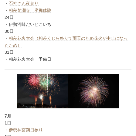
・
石神さん夜参り
・
相差梵潮寺 座禅体験
24日
・伊勢河崎だいどこいち
30日
・
相差花火大会（相差くじら祭りで雨天のため花火が中止になっ
たため）
31日
・相差花火大会 予備日
7月
1日
・
伊勢神宮朔日参り