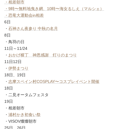
・相差朝市
・9時〜無料地曳き網、10時〜海女るしえ（マルシェ）
・恐竜大運動会in相差
6日
・
石神さん夜参り 中秋の名月
8日
・鳥羽の日
11日～11/24
・
おかげ横丁 神恩感謝 灯りのまつり
11日12日
・
伊勢まつり
18日、19日
・
志摩スペイン村COSPLAY〜コスプレイベント開催
18日
・二見オータムフェスタ
19日
・相差朝市
・
浦村かき初食い祭
・VISOV燦燦朝市
25日、26日