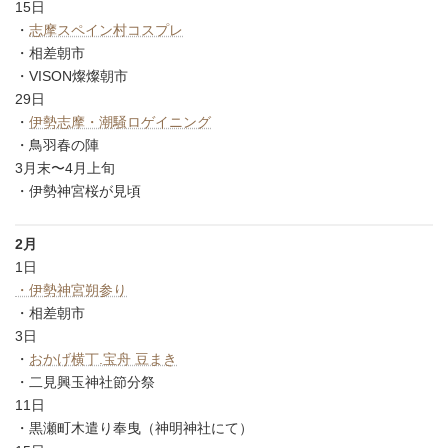
15日
・
志摩スペイン村コスプレ
・相差朝市
・VISON燦燦朝市
29日
・
伊勢志摩・潮騒ロゲイニング
・鳥羽春の陣
3月末〜4月上旬
・伊勢神宮桜が見頃
2月
1日
・伊勢神宮朔参り
・相差朝市
3日
・
おかげ横丁.宝舟 豆まき
・二見興玉神社節分祭
11日
・黒瀬町木遣り奉曳（神明神社にて）