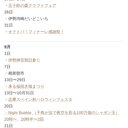
・
五十鈴の森クラフトフェア
26日
・伊勢河崎だいどこいち
31日
・
オクトバ！フィナーレ感謝祭！
9月
1日
・
伊勢神宮朔日参り
7日
・相差朝市
13日〜29日
・
来る福招き猫まつり
13日〜10月31日
・
志摩スペイン村ハロウィンフェスタ
20日
・Night Bubble （千鳥が浜で夜空を彩る100万個のシャボン玉）
20時〜、20時半〜2回
21日