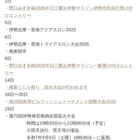
2日
・
野口みずき杯2025中日三重お伊勢マラソン伊勢市民先行受け付
けエントリー
5日
・伊勢志摩・里海アクアスロン2025
6日
・伊勢志摩・里海トライアスロン大会2025
・相差朝市
9日
・
野口みずき杯2025中日三重お伊勢マラソン一般受け付けエント
リー
14日
・相差くじら祭り 花火大会が行われます
18日〜20日
・
第29回鳥羽ビルフィッシュトーナメント国際大会2025
19日
・第73回伊勢神宮奉納全国花火大会
時間は19時20分から21時00分頃（予定）
※雨天決行。荒天等の場合、
令和7年9月6日（土曜）18時30分～に延期、