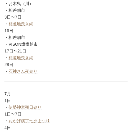
・お木曳（川）
・相差朝市
3日〜7日
・
相差地曳き網
16日
・相差朝市
・VISON燦燦朝市
17日〜21日
・
相差地曳き網
28日
・
石神さん夜参り
7月
1日
・
伊勢神宮朔日参り
1日〜7日
・
おかげ横丁七夕まつり
4日