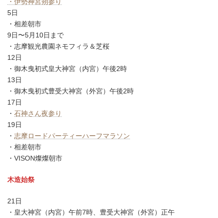
・伊勢神宮朔参り
5日
・相差朝市
9日〜5月10日まで
・志摩観光農園ネモフィラ＆芝桜
12日
・御木曳初式皇大神宮（内宮）午後2時
13日
・御木曳初式豊受大神宮（外宮）午後2時
17日
・
石神さん夜参り
19日
・
志摩ロードパーティーハーフマラソン
・相差朝市
・VISON燦燦朝市
木造始祭
21日
・皇大神宮（内宮）午前7時、豊受大神宮（外宮）正午