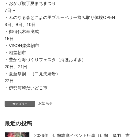
・おかげ横丁夏まちまつり
7日〜
・みのなる森とこよの里ブルーベリー摘み取り体験OPEN
8日、9日、10日
・御樋代木奉曳式
15日
・VISON燦燦朝市
・相差朝市
・豊かな海づくりフェスタ（海ほおずき）
20日、21日
・夏至祭禊 （二見夫婦岩）
22日
・伊勢河崎だいどこ市
お知らせ
カテゴリー
最近の投稿
2026年 伊勢志摩イベント行事（伊勢、鳥羽、志