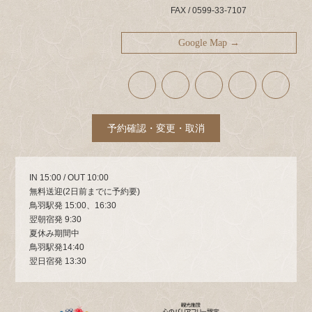
FAX / 0599-33-7107
Google Map →
ア
ア
ア
ア
ア
イ
イ
イ
イ
イ
コ
コ
コ
コ
コ
ン
ン
ン
ン
ン
リ
リ
リ
リ
リ
ン
ン
ン
ン
ン
ク
ク
ク
ク
ク
予約確認・変更・取消
IN 15:00 / OUT 10:00
無料送迎(2日前までに予約要)
鳥羽駅発 15:00、16:30
翌朝宿発 9:30
夏休み期間中
鳥羽駅発14:40
翌日宿発 13:30