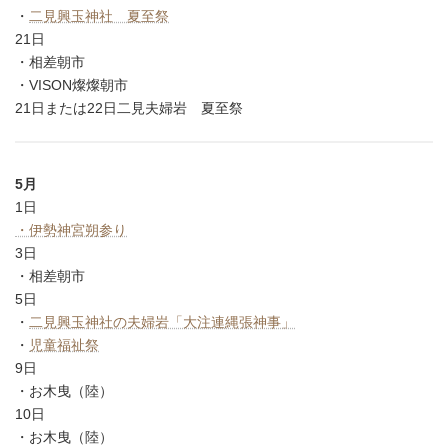
・
二見興玉神社 夏至祭
21日
・相差朝市
・VISON燦燦朝市
21日または22日二見夫婦岩 夏至祭
5月
1日
・伊勢神宮朔参り
3日
・相差朝市
5日
・
二見興玉神社の夫婦岩「大注連縄張神事」
・
児童福祉祭
9日
・お木曳（陸）
10日
・お木曳（陸）