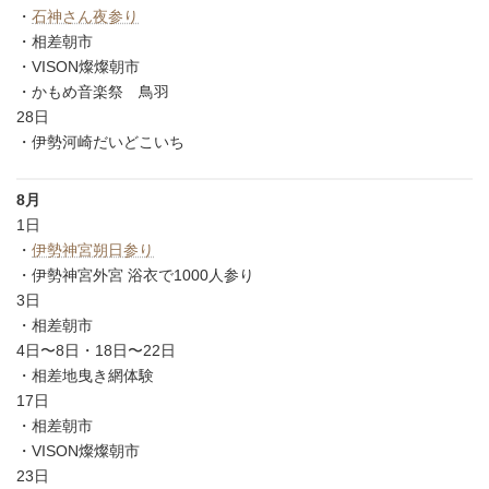
・
石神さん夜参り
・相差朝市
・VISON燦燦朝市
・かもめ音楽祭 鳥羽
28日
・伊勢河崎だいどこいち
8月
1日
・
伊勢神宮朔日参り
・伊勢神宮外宮 浴衣で1000人参り
3日
・相差朝市
4日〜8日・18日〜22日
・相差地曳き網体験
17日
・相差朝市
・VISON燦燦朝市
23日