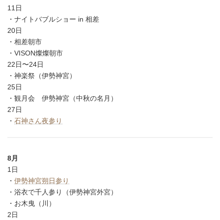
11日
・ナイトバブルショー in 相差
20日
・相差朝市
・VISON燦燦朝市
22日〜24日
・神楽祭（伊勢神宮）
25日
・観月会 伊勢神宮（中秋の名月）
27日
・
石神さん夜参り
8月
1日
・
伊勢神宮朔日参り
・浴衣で千人参り（伊勢神宮外宮）
・お木曳（川）
2日