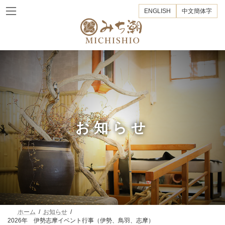
コ
ナ
ENGLISH
中文簡体字
ン
ビ
テ
ゲ
ン
ー
ツ
シ
へ
ョ
ス
ン
キ
に
ッ
移
プ
動
お知らせ
ホーム
お知らせ
2026年 伊勢志摩イベント行事（伊勢、鳥羽、志摩）