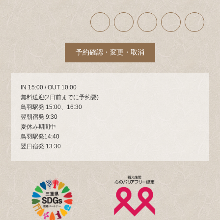
ア
ア
ア
ア
ア
イ
イ
イ
イ
イ
コ
コ
コ
コ
コ
ン
ン
ン
ン
ン
リ
リ
リ
リ
リ
ン
ン
ン
ン
ン
ク
ク
ク
ク
ク
予約確認・変更・取消
IN 15:00 / OUT 10:00
無料送迎(2日前までに予約要)
鳥羽駅発 15:00、16:30
翌朝宿発 9:30
夏休み期間中
鳥羽駅発14:40
翌日宿発 13:30