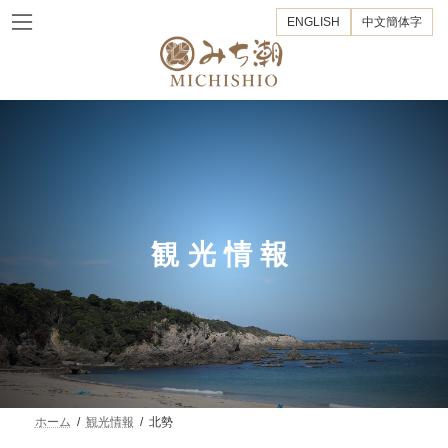
コ
ナ
ENGLISH
中文簡体字
ン
ビ
テ
ゲ
ン
ー
ツ
シ
へ
ョ
ス
ン
キ
に
ッ
移
プ
動
観光情報
ホーム
観光情報
北勢