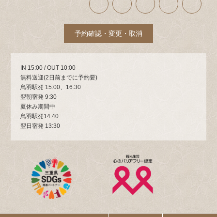
イ
イ
イ
イ
イ
コ
コ
コ
コ
コ
ン
ン
ン
ン
ン
リ
リ
リ
リ
リ
ン
ン
ン
ン
ン
ク
ク
ク
ク
ク
予約確認・変更・取消
IN 15:00 / OUT 10:00
無料送迎(2日前までに予約要)
鳥羽駅発 15:00、16:30
翌朝宿発 9:30
夏休み期間中
鳥羽駅発14:40
翌日宿発 13:30