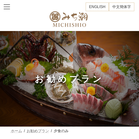
コ
ナ
ENGLISH
中文簡体字
ン
ビ
テ
ゲ
ン
ー
ツ
シ
へ
ョ
ス
ン
キ
に
ッ
移
プ
動
お勧めプラン
ホーム
お勧めプラン
夕食のみ