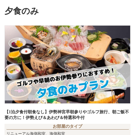
夕食のみ
【1泊夕食付朝食なし】伊勢神宮早朝参りやゴルフ旅行、朝ご飯不
要の方に！伊勢えび＆あわび＆特選和牛付
お部屋のタイプ
リニューアル海側和室
、
海側和室