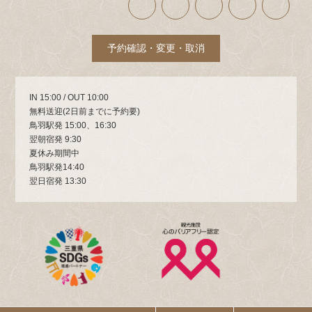
イ
イ
イ
イ
イ
コ
コ
コ
コ
コ
ン
ン
ン
ン
ン
リ
リ
リ
リ
リ
ン
ン
ン
ン
ン
ク
ク
ク
ク
ク
予約確認・変更・取消
IN 15:00 / OUT 10:00
無料送迎(2日前までに予約要)
鳥羽駅発 15:00、16:30
翌朝宿発 9:30
夏休み期間中
鳥羽駅発14:40
翌日宿発 13:30