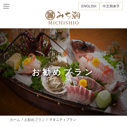
コ
ナ
ENGLISH
中文簡体字
ン
ビ
テ
ゲ
ン
ー
ツ
シ
へ
ョ
ス
ン
キ
に
ッ
移
プ
動
お勧めプラン
ホーム
お勧めプラン
マタニティプラン