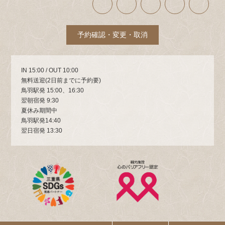
イ
イ
イ
イ
イ
コ
コ
コ
コ
コ
ン
ン
ン
ン
ン
リ
リ
リ
リ
リ
ン
ン
ン
ン
ン
ク
ク
ク
ク
ク
予約確認・変更・取消
IN 15:00 / OUT 10:00
無料送迎(2日前までに予約要)
鳥羽駅発 15:00、16:30
翌朝宿発 9:30
夏休み期間中
鳥羽駅発14:40
翌日宿発 13:30