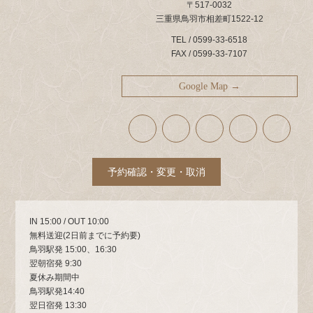
〒517-0032
三重県鳥羽市相差町1522-12
TEL / 0599-33-6518
FAX / 0599-33-7107
Google Map →
ア
ア
ア
ア
ア
イ
イ
イ
イ
イ
コ
コ
コ
コ
コ
ン
ン
ン
ン
ン
リ
リ
リ
リ
リ
ン
ン
ン
ン
ン
ク
ク
ク
ク
ク
予約確認・変更・取消
IN 15:00 / OUT 10:00
無料送迎(2日前までに予約要)
鳥羽駅発 15:00、16:30
翌朝宿発 9:30
夏休み期間中
鳥羽駅発14:40
翌日宿発 13:30