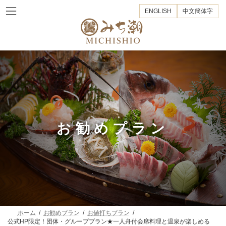
コ
ナ
ENGLISH
中文簡体字
ン
ビ
テ
ゲ
ン
ー
ツ
シ
へ
ョ
ス
ン
キ
に
ッ
移
プ
動
お勧めプラン
ホーム
お勧めプラン
お値打ちプラン
公式HP限定！団体・グループプラン★一人舟付会席料理と温泉が楽しめる