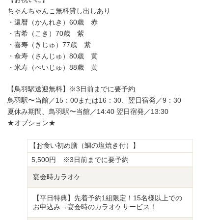
ちゃんちゃんこ無料貸し出しあり
・還暦（かんれき）60歳 赤
・古希（こき）70歳 紫
・喜寿（きじゅ）77歳 紫
・傘寿（さんじゅ）80歳 黄
・米寿（べいじゅ）88歳 黄
【鳥羽駅送迎無料】※3日前までに要予約
鳥羽駅〜当館／15：00または16：30、翌日宿発／9：30
夏休み期間、鳥羽駅〜当館／14:40 翌日宿発／13:30
★オプション★
【お食い初め膳（鯛の塩焼き付）】
5,500円 ※3日前までに要予約
宴会時カラオケ
【平日特典】先着予約1組限定！15名様以上での
お申込み→宴会時のカラオケサービス！