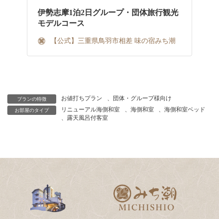
伊勢志摩1泊2日グループ・団体旅行観光
モデルコース
【公式】三重県鳥羽市相差 味の宿みち潮
お値打ちプラン
、
団体・グループ様向け
プランの特徴
リニューアル海側和室
、
海側和室
、
海側和室ベッド
お部屋のタイプ
、
露天風呂付客室