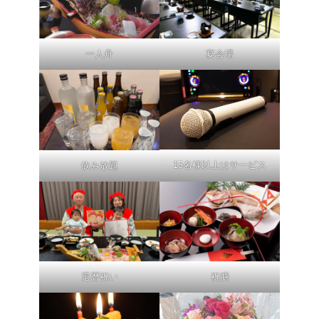
一人舟
宴会場
15名様以上はサービス
飲み放題
還暦祝い
祝膳