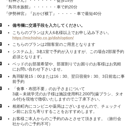
『石神さん』・・・・・・・徒歩15分
『鳥羽水族館』・・・・・・車で約20分
『伊勢神宮』『おかげ横丁』・・・・・車で最短40分
備考欄に交通手段を入力してください。
こちらのプランは大人6名様以上でお申し込み下さい。
https://michishio.co.jp/dish/option/
こちらのプランは2階客室のご用意となります
システム上、3名1室で予約が入りますが、この場合2部屋予約
必須となります。
ベッドのお部屋希望や、部屋割りでお困りのお客様はお気軽
にお問い合わせ下さいませ。
鳥羽駅発15：00または16：30、翌日宿発9：30、3日前迄に事
前予約
「食事・布団不要」のお子さまについて
3歳～未就学児のお子様は施設使用料2,200円(歯ブラシ、タオ
ル付)を現地で徴収いたしますのでご了承下さい。
相差町内にコンビニや薬局はございませんので、チェックイ
ン前にお立ち寄りすることをおすすめします。
お客様ご本人からのご予約のみとさせて頂きます。（旅行会
社からのご予約不可）