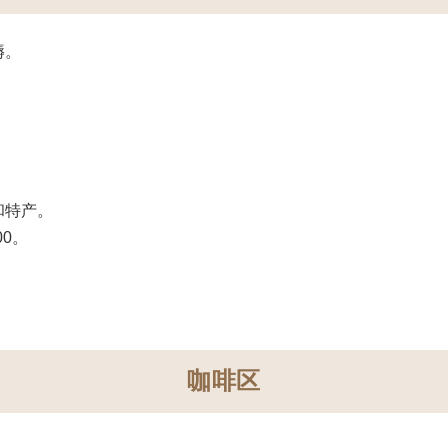
褥。
和特产。
00。
咖啡区