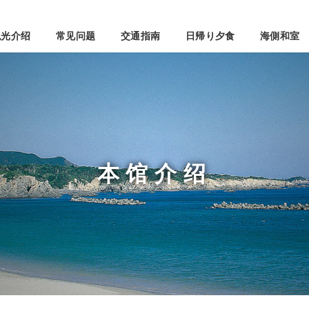
观光介绍
常见问题
交通指南
日帰り夕食
海側和室
本馆介绍