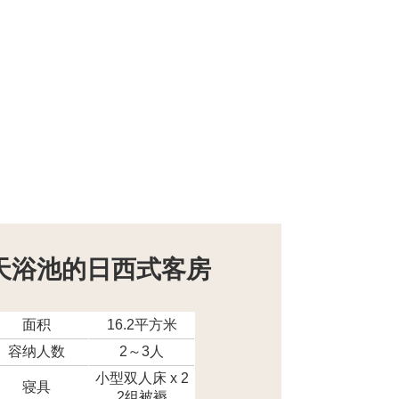
天浴池的日西式客房
面积
16.2平方米
容纳人数
2～3人
小型双人床 x 2
寝具
2组被褥