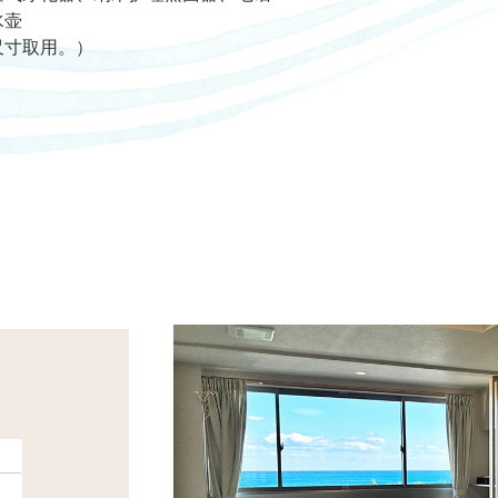
水壶
尺寸取用。）