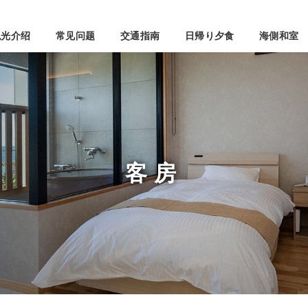
观光介绍
常见问题
交通指南
日帰り夕食
海側和室
客房