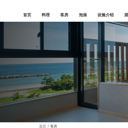
Skip
Skip
to
to
the
the
首页
料理
客房
泡澡
设施介绍
content
Navigation
首页
客房