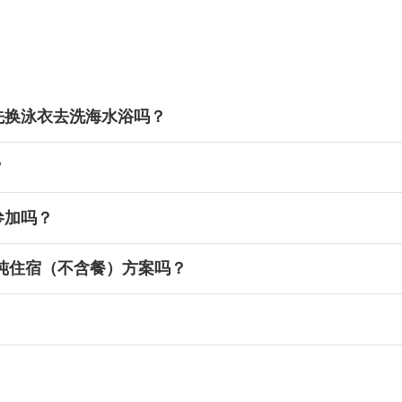
免费
先换泳衣去洗海水浴吗？
？
参加吗？
纯住宿（不含餐）方案吗？