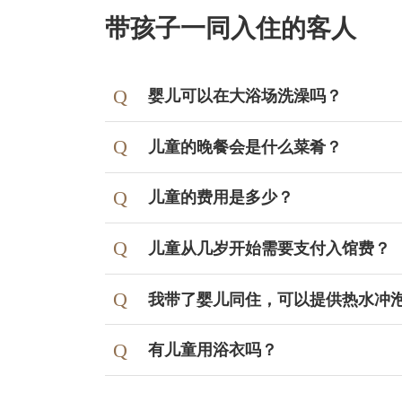
带孩子一同入住的客人
婴儿可以在大浴场洗澡吗？
婴儿和幼小儿童也可以利用大浴场（温
儿童的晚餐会是什么菜肴？
虽然经常有一些人会说：“穿着尿布的婴
我们为学龄前儿童准备汉堡排、炸虾等
儿童的费用是多少？
制。在进入浴池时，只要遵守“舀水冲洗身
浴礼仪即可。此外，更衣室内有一个水
小学学龄儿童的餐点与成人类似，但料
儿童从几岁开始需要支付入馆费？
放进该桶子里。
小学生
为了让大家都能享受包租浴池的乐趣，
我带了婴儿同住，可以提供热水冲
学龄前儿童
学龄前儿童（仅限饮食）
有儿童用浴衣吗？
学龄前儿童（仅限被褥）
学龄前儿童入馆费