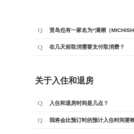
贤岛也有一家名为“满潮（MICHIS
在几天前取消需要支付取消费？
10-8天前
7-5天前
关于入住和退房
4-2天前
前一天
入住和退房时间是几点？
当天
我将会比预订时的预计入住时间要