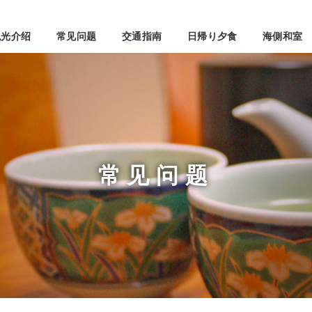
观光介绍
常见问题
交通指南
日帰り夕食
海側和室
常见问题