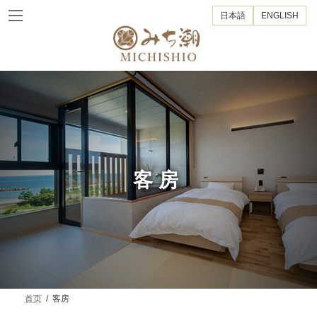
Skip
Skip
to
to
日本語
ENGLISH
the
the
content
Navigation
客房
首页
客房