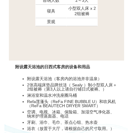
容纳人数
2～3人
小型双人床 x 2
寝具
2组被褥
景观
附设露天浴池的日西式客房的设备和用品
附设露天浴池（客房内的浴池并非温泉）
2张高端床垫品牌丝涟（ Sealy ）制小型双人床＋
2组被褥（第3人以上请自行铺日式被褥。）
淋浴室和温水冲洗座圈马桶
Refa莲蓬头（ReFa FINE BUBBLE U）和吹风机
（ReFa BEAUTECH DRYER SMART）
空调、电视、冰箱、保险箱、加湿空气净化器、
纳米护理蒸面器、电话
牙刷、浴巾、毛巾、茶点心组、热水壶
浴衣（放置于大厅，请根据自己的尺寸取用。）