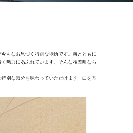
が今もなお息づく特別な場所です。海とともに
着く魅力にあふれています。そんな相差町なら
な特別な気分を味わっていただけます。白を基