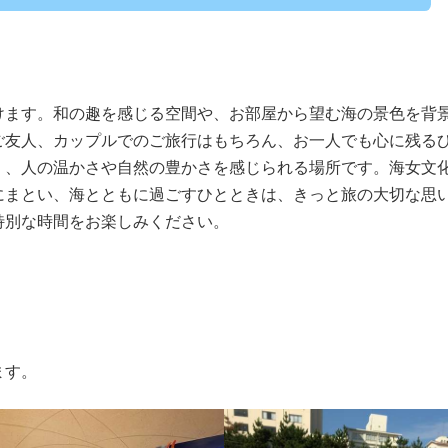
けます。和の趣を感じる空間や、お部屋から望む海の景色を背
ご友人、カップルでのご旅行はもちろん、お一人でも心に残る
く、人の温かさや自然の豊かさを感じられる場所です。海女文
にまとい、海とともに過ごすひとときは、きっと旅の大切な思
特別な時間をお楽しみください。
ます。