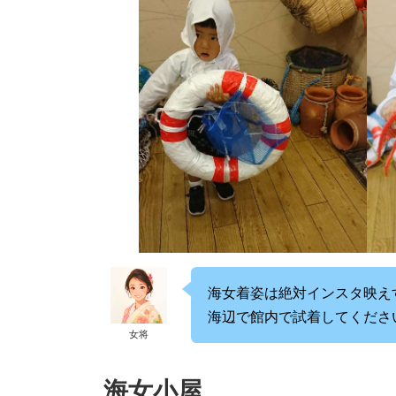
海女着姿は絶対インスタ映え
海辺で館内で試着してくださ
女将
海女小屋