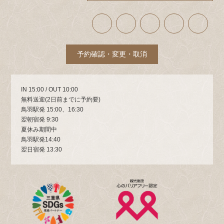
ア
ア
ア
ア
ア
イ
イ
イ
イ
イ
コ
コ
コ
コ
コ
ン
ン
ン
ン
ン
リ
リ
リ
リ
リ
ン
ン
ン
ン
ン
ク
ク
ク
ク
ク
予約確認・変更・取消
IN 15:00 / OUT 10:00
無料送迎(2日前までに予約要)
鳥羽駅発 15:00、16:30
翌朝宿発 9:30
夏休み期間中
鳥羽駅発14:40
翌日宿発 13:30