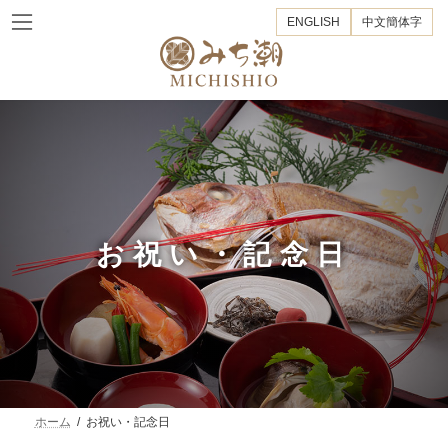
コ
ナ
ENGLISH
中文簡体字
ン
ビ
テ
ゲ
ン
ー
ツ
シ
へ
ョ
ス
ン
キ
に
ッ
移
プ
動
お祝い・記念日
ホーム
お祝い・記念日