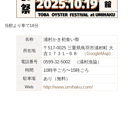
当館より車で18分
名称
浦村かき初食い祭
〒517-0025 三重県鳥羽市浦村町 大
所在地
吉１７３１−６８
（GoogleMap)
電話番号
0599-32-5002 （浦村漁協）
時間
10時半ごろ〜15時ごろ
駐車場
あり（無料）
Web
http://www.umihaku.com/