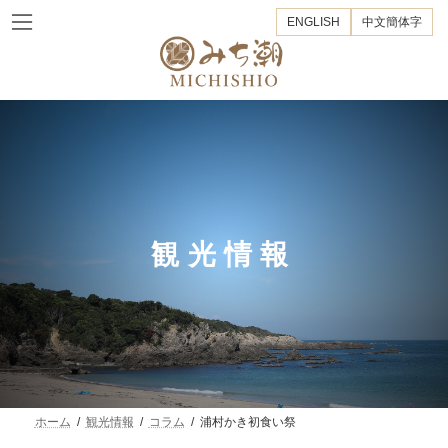
コ
ナ
ENGLISH
中文簡体字
ン
ビ
テ
ゲ
ン
ー
ツ
シ
へ
ョ
ス
ン
キ
に
ッ
移
プ
動
観光情報
ホーム
観光情報
コラム
浦村かき初食い祭