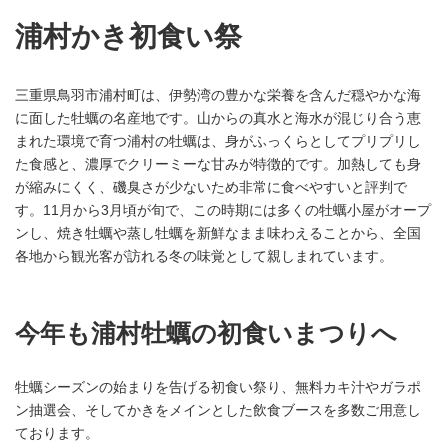
浦村かき初食い祭
三重県鳥羽市浦村町は、伊勢湾の豊かな栄養を含んだ穏やかな海
に面した牡蠣の名産地です。山からの真水と海水が混じり合う恵
まれた環境で育つ浦村の牡蠣は、身がふっくらとしてプリプリし
た食感と、濃厚でクリーミーな甘みが特徴的です。加熱しても身
が縮みにくく、磯臭さが少ないため非常に食べやすいと評判で
す。11月から3月頃が旬で、この時期には多くの牡蠣小屋がオープ
ンし、焼き牡蠣や蒸し牡蠣を新鮮なまま味わえることから、全国
各地から観光客が訪れる冬の味覚として親しまれています。
今年も浦村牡蠣の初食いまつりへ
牡蠣シーズンの始まりを告げる初食い祭り、無料カキ汁やガラポ
ン抽選会、そしてかきをメインとした飲食ブースを多数ご用意し
ております。