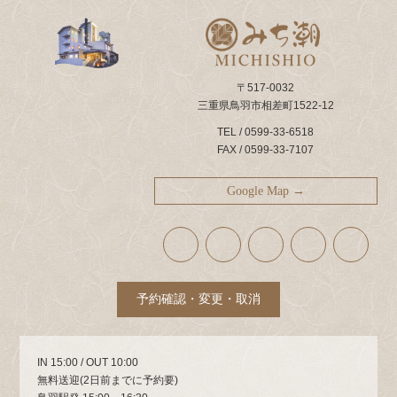
〒517-0032
三重県鳥羽市相差町1522-12
TEL / 0599-33-6518
FAX / 0599-33-7107
Google Map →
ア
ア
ア
ア
ア
イ
イ
イ
イ
イ
コ
コ
コ
コ
コ
ン
ン
ン
ン
ン
リ
リ
リ
リ
リ
ン
ン
ン
ン
ン
ク
ク
ク
ク
ク
予約確認・変更・取消
IN 15:00 / OUT 10:00
無料送迎(2日前までに予約要)